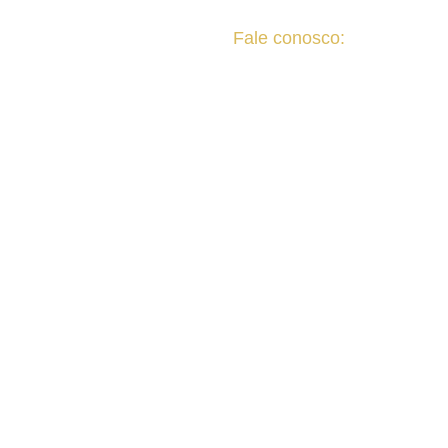
Fale conosco:
Fale conosco
(32) 3029-6432